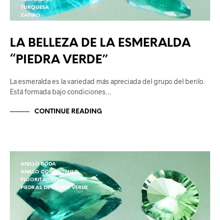
TURQUESA
ZAFIRO
ZIRCON
LA BELLEZA DE LA ESMERALDA
“PIEDRA VERDE”
La esmeralda es la variedad más apreciada del grupo del berilo.
Está formada bajo condiciones…
CONTINUE READING
ANILLO BODA
ANILLO COMPROMISO
FLUORITA
PIEDRAS DE COLOR VERDE