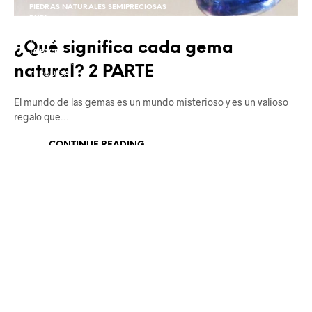
PIEDRAS NATURALES SEMIPRECIOSAS
RUBI
RUBI
TANZANITA
¿Qué significa cada gema
TOPACIO
TURMALINA
natural? 2 PARTE
TURQUESA
ZAFIRO
ZIRCON
El mundo de las gemas es un mundo misterioso y es un valioso
regalo que…
CONTINUE READING
CROMODIÓPSIDO
PIEDRAS DE COLOR VERDE
PIEDRAS NATURALES
PIEDRAS NATURALES SEMIPRECIOSAS