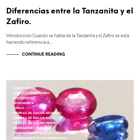
Diferencias entre la Tanzanita y el
Zafiro.
Introducción Cuando se habla de la Tanzanita y el Zafiro se está
haciendo referencia a…
CONTINUE READING
ANILLO BODA
ANILLO COMPROMISO
MOLDAVITA
MORGANITA
OPALO
PIEDRAS DE COLOR MORADO
PIEDRAS DE COLOR ROSA
PIEDRAS DE COLOR VERDE
PIEDRAS NATURALES
PIEDRAS NATURALES DE COLOR AZUL
PIEDRAS NATURALES PRECIOSAS