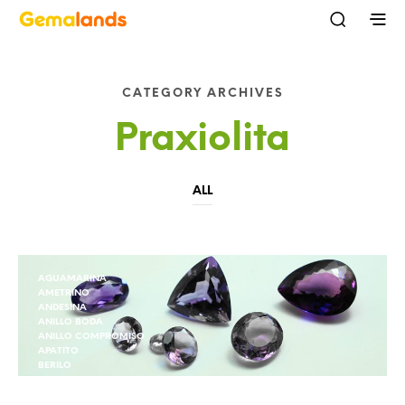
CATEGORY ARCHIVES
Praxiolita
ALL
AGUAMARINA
AMETRINO
ANDESINA
ANILLO BODA
ANILLO COMPROMISO
APATITO
BERILO
BERILO
CALCEDONIA