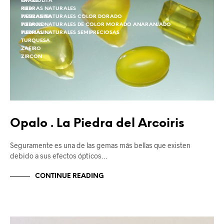
OPALO
PRAXIOLITA
PIEDRAS NATURALES
RUBI
PIEDRAS NATURALES COLOR DORADO
TANZANITA
PIEDRAS NATURALES DE COLOR MORADO ANARANJADO
TOPACIO
PIEDRAS NATURALES SEMIPRECIOSAS
TURMALINA
TURQUESA
ZAFIRO
ZIRCON
Opalo . La Piedra del Arcoiris
Seguramente es una de las gemas más bellas que existen
debido a sus efectos ópticos…
CONTINUE READING