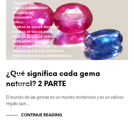
ANILLO BODA
ANILLO COMPROMISO
MOLDAVITA
MORGANITA
OPALO
PIEDRAS DE COLOR MORADO
PIEDRAS DE COLOR ROSA
PIEDRAS DE COLOR VERDE
PIEDRAS NATURALES
PIEDRAS NATURALES DE COLOR AZUL
PIEDRAS NATURALES PRECIOSAS
PIEDRAS NATURALES SEMIPRECIOSAS
RUBI
RUBI
TANZANITA
¿Qué significa cada gema
TOPACIO
TURMALINA
natural? 2 PARTE
TURQUESA
ZAFIRO
ZIRCON
El mundo de las gemas es un mundo misterioso y es un valioso
regalo que…
CONTINUE READING