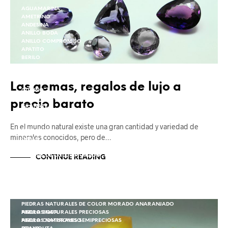
AGUAMARINA
AMETRINO
ANDESINA
ANILLO BODA
ANILLO COMPROMISO
APATITO
BERILO
BERILO
CALCEDONIA
CIANITA
Las gemas, regalos de lujo a
CITRINO
ESFALERITA O BLENDA
precio barato
GRANATE
KUNZITA
MOLDAVITA
En el mundo natural existe una gran cantidad y variedad de
MORGANITA
minerales conocidos, pero de…
OPALO
PERIDOTO
PIEDRAS DE COLOR MORADO
CONTINUE READING
PIEDRAS DE COLOR ROSA
PIEDRAS DE COLOR VERDE
PIEDRAS NATURALES
PIEDRAS NATURALES COLOR DORADO
PIEDRAS NATURALES DE COLOR AZUL
PIEDRAS NATURALES DE COLOR MORADO ANARANJADO
ANILLO BODA
PIEDRAS NATURALES PRECIOSAS
ANILLO COMPROMISO
PIEDRAS NATURALES SEMIPRECIOSAS