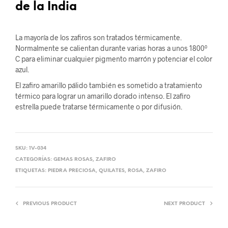
de la India
La mayoría de los zafiros son tratados térmicamente.
Normalmente se calientan durante varias horas a unos 1800º
C para eliminar cualquier pigmento marrón y potenciar el color
azul.
El zafiro amarillo pálido también es sometido a tratamiento
térmico para lograr un amarillo dorado intenso. El zafiro
estrella puede tratarse térmicamente o por difusión.
SKU:
1V-034
CATEGORÍAS:
GEMAS ROSAS
,
ZAFIRO
ETIQUETAS:
PIEDRA PRECIOSA
,
QUILATES
,
ROSA
,
ZAFIRO
PREVIOUS PRODUCT
NEXT PRODUCT