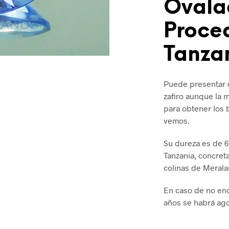
Ovala
Proce
Tanza
Puede presentar d
zafiro aunque la 
para obtener los b
vemos.
Su dureza es de 6
Tanzania, concret
colinas de Merala
En caso de no enc
años se habrá ago