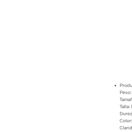
Produ
Peso: 
Tamañ
Talla:
Durez
Color:
Clari