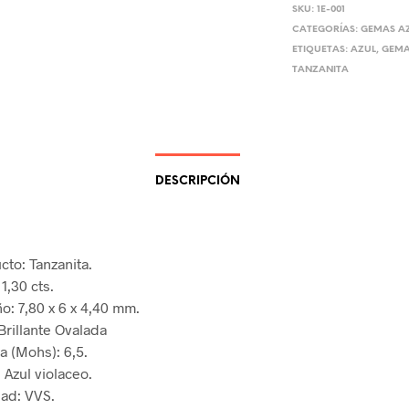
SKU:
1E-001
CATEGORÍAS:
GEMAS A
ETIQUETAS:
AZUL
,
GEM
TANZANITA
DESCRIPCIÓN
cto: Tanzanita.
1,30 cts.
o: 7,80 x 6 x 4,40 mm.
 Brillante Ovalada
a (Mohs): 6,5.
 Azul violaceo.
dad: VVS.