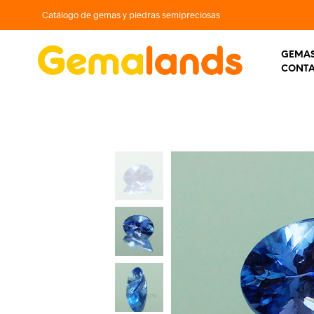
Catálogo de gemas y piedras semipreciosas
GEMAS
CONT