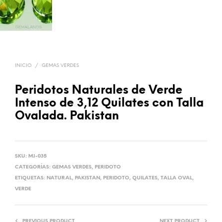
INICIO
/
GEMAS VERDES
Peridotos Naturales de Verde
Intenso de 3,12 Quilates con Talla
Ovalada. Pakistan
SKU:
MJ-035
CATEGORÍAS:
GEMAS VERDES
,
PERIDOTO
ETIQUETAS:
NATURAL
,
PAKISTAN
,
PERIDOTO
,
QUILATES
,
TALLA OVAL
,
VERDE
PREVIOUS PRODUCT
NEXT PRODUCT