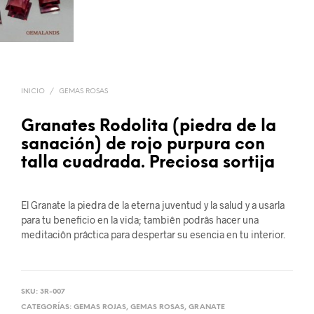
INICIO
/
GEMAS ROSAS
Granates Rodolita (piedra de la
sanación) de rojo purpura con
talla cuadrada. Preciosa sortija
El Granate la piedra de la eterna juventud y la salud y a usarla
para tu beneficio en la vida; tambiên podrâs hacer una
meditaciôn prâctica para despertar su esencia en tu interior.
SKU:
3R-007
CATEGORÍAS:
GEMAS ROJAS
,
GEMAS ROSAS
,
GRANATE