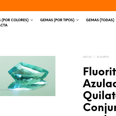
 (POR COLORES)
GEMAS (POR TIPOS)
GEMAS (TODAS)
ACTA
INICIO
/
FLUORITA
Fluori
Azula
Quilat
Conjun