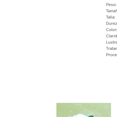
Peso: 
Tamañ
Talla
Durez
Color
Clari
Lustr
Trata
Proce