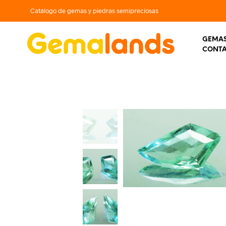
Catálogo de gemas y piedras semipreciosas
GEMAS
CONT