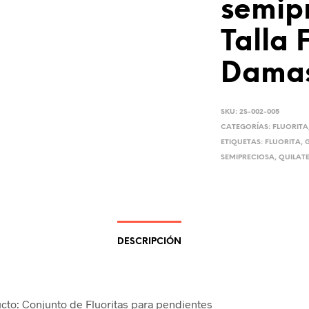
semip
Talla 
Damas
SKU:
2S-002-005
CATEGORÍAS:
FLUORITA
ETIQUETAS:
FLUORITA
,
SEMIPRECIOSA
,
QUILAT
DESCRIPCIÓN
cto: Conjunto de Fluoritas para pendientes