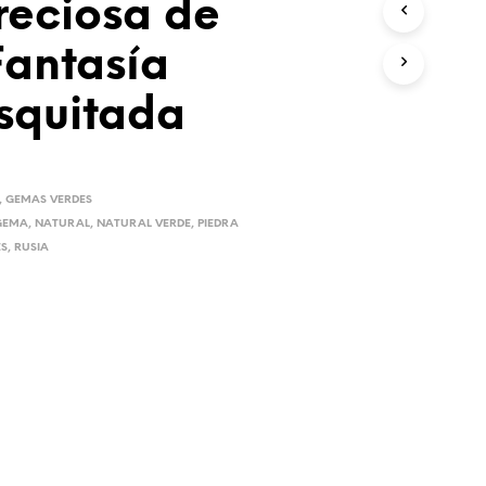
reciosa de
Fantasía
quitada
,
GEMAS VERDES
GEMA
,
NATURAL
,
NATURAL VERDE
,
PIEDRA
ES
,
RUSIA