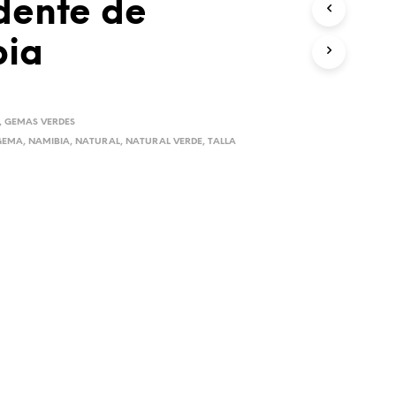
dente de
ia
,
GEMAS VERDES
GEMA
,
NAMIBIA
,
NATURAL
,
NATURAL VERDE
,
TALLA