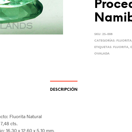
Proce
Namib
SKU:
2S-008
CATEGORÍAS:
FLUORITA
ETIQUETAS:
FLUORITA
,
OVALADA
DESCRIPCIÓN
cto: Fluorita Natural
7,48 cts.
o: 16,30 x 12,60 x 5,10 mm.