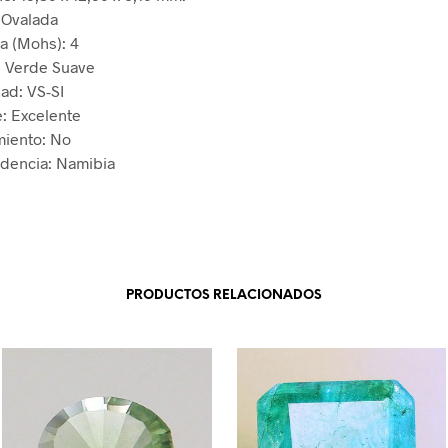
: Ovalada
a (Mohs): 4
: Verde Suave
dad: VS-SI
e: Excelente
miento: No
dencia: Namibia
PRODUCTOS RELACIONADOS