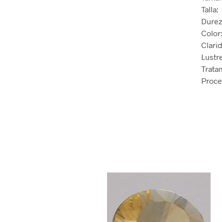
Talla
Durez
Color
Clari
Lustr
Trata
Proce